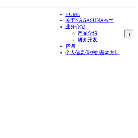
HOME
关于NAGASUNA蚕丝
业务介绍
产品介绍
研究开发
蚕丝材料事业
化妆品生产销售事业
咨询
医疗器械事业
个人信息保护的基本方针