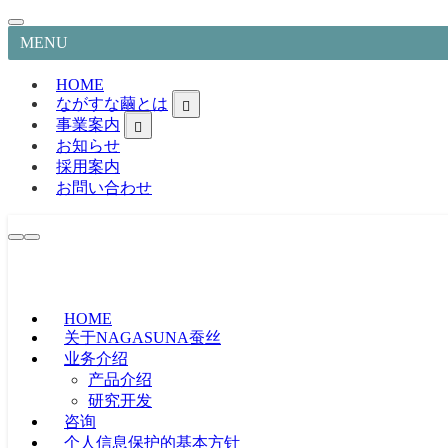
MENU
HOME
ながすな繭とは
事業案内
お知らせ
採用案内
お問い合わせ
HOME
关于NAGASUNA蚕丝
业务介绍
产品介绍
研究开发
蚕丝材料事业
化妆品生产销售事业
咨询
医疗器械事业
个人信息保护的基本方针