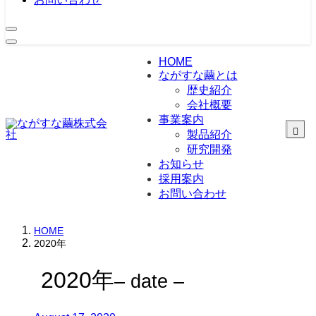
HOME
ながすな繭とは
歴史紹介
会社概要
事業案内
製品紹介
研究開発
シルク素材事業
化粧品製造販売事
お知らせ
業
採用案内
医療機器事業
お問い合わせ
HOME
2020年
2020年
– date –