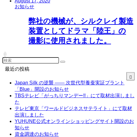
August 17, 2020
お知らせ
弊社の機械が、シルクレイ製造
装置としてドラマ「陸王」の
撮影に使用されました。
1
最近の投稿
Japan Silk の逆襲 —— 次世代型養蚕実証プラント
「Blue」開設のお知らせ
TBSテレビ「がっちりマンデー!!」にて取材出演しまし
た
テレビ東京「ワールドビジネスサテライト」にて取材
出演しました
YUHUNE公式オンラインショッピングサイト開設のお
知らせ
資金調達のお知らせ