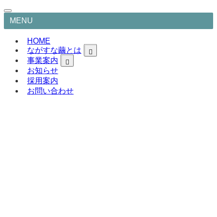
MENU
HOME
ながすな繭とは
事業案内
お知らせ
採用案内
お問い合わせ
HOME
ながすな繭とは
歴史紹介
会社概要
事業案内
製品紹介
研究開発
シルク素材事業
化粧品製造販売事業
お知らせ
医療機器事業
採用案内
お問い合わせ