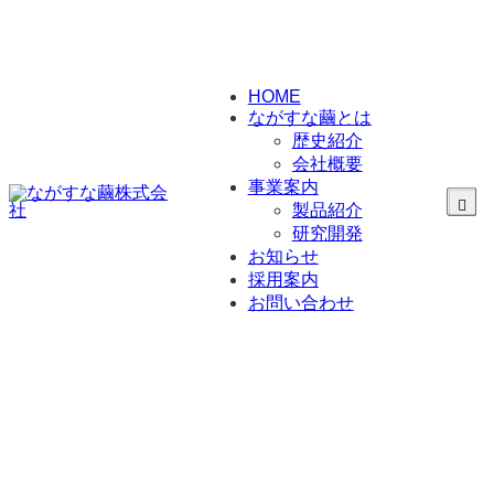
HOME
ながすな繭とは
歴史紹介
会社概要
事業案内
製品紹介
研究開発
シルク素材事業
化粧品製造販売事
お知らせ
業
採用案内
医療機器事業
お問い合わせ
HOME
2024年
8月
2024年8月
– date –